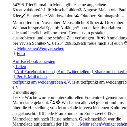
54296 Trier
Einmal im Monat gibt es eine angeleitete
Kreativaktion:
🐚 Juli: Muschelbilder
🎨 August: Malen wie Paul
Klee
🖌️ September: Windowcolour
🌊 Oktober: Suminagashi –
Marmorieren
🧍 November: Menschliche Körper
🎄 Dezember:
Weihnachtsspezial
Egal ob Anfänger*in oder kreativ erfahren –
alle sind herzlich willkommen! Gemeinsam gestalten,
ausprobieren und eine schöne Zeit verbringen. 💚
📲 Anmeldun
bei Vivian Schittek
📞 01514 2093629
Ich freue mich auf euch 
...
Mehr sehen
Weniger sehen
Foto
Auf Facebook anzeigen
·
Teilen
Auf Facebook teilen
Auf Twitter teilen
Share on LinkedI
Per E-Mail teilen
treffpunkt am weidengraben e.V.
is at treffpunkt am weidengra
e.V.
2 months ago
Letzte Woche wurde im interkulturellen Frauentreff gemeinsam
Marmelade gekocht. 🥰 🍓 Wir haben alle viel gelernt und uns
über die Herstellung von Marmelade in verschiedenen Kulturen
ausgetauscht. 👩‍❤️‍👩
Jede Frau konnte am Ende zwei Gläser
Marmelade mit nach Hause nehmen. Geschmacklich war die
Marmelade aufjedenfall der Hit. ✨
...
Mehr sehen
Weniger sehe