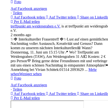
Foto
Auf Facebook anzeigen
·
Teilen
Auf Facebook teilen
Auf Twitter teilen
Share on LinkedI
Per E-Mail teilen
treffpunkt am weidengraben e.V.
is at treffpunkt am weidengra
e.V.
2 months ago
✨🍓 Interkultureller Frauentreff 🍓✨
Lust auf einen gemütlichen
Nachmittag voller Austausch, Kreativität und Genuss? Dann
komm zu unserem nächsten Interkulturellen
📅 Wann?
Donnerstag, 11. Juni um 15:15 Uhr
📍 Wo? Treffpunkt am
Weidengraben (TAW), Am Weidengraben 31 A
💶 Kosten: 2 €
pro Person
💜 Bring gerne deine Freundinnen mit und verbringe
mit uns einen schönen Nachmittag in entspannter Atmosphäre!

Anmeldung bei Vivian Schittek:
01514 2093629
...
Mehr
sehen
Weniger sehen
Foto
Auf Facebook anzeigen
·
Teilen
Auf Facebook teilen
Auf Twitter teilen
Share on LinkedI
Per E-Mail teilen