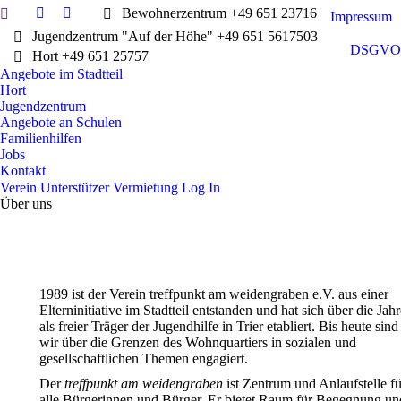
Search:
Bewohnerzentrum +49 651 23716
Impressum
Facebook
Instagram
Jugendzentrum "Auf der Höhe" +49 651 5617503
page
page
DSGVO
Hort +49 651 25757
opens
opens
Angebote im Stadtteil
in
in
Hort
new
new
Jugendzentrum
window
window
Angebote an Schulen
Familienhilfen
Jobs
Kontakt
Verein
Unterstützer
Vermietung
Log In
Über uns
1989 ist der Verein treffpunkt am weidengraben e.V. aus einer
Elterninitiative im Stadtteil entstanden und hat sich über die Jahr
als freier Träger der Jugendhilfe in Trier etabliert. Bis heute sind
wir über die Grenzen des Wohnquartiers in sozialen und
gesellschaftlichen Themen engagiert.
Der
treffpunkt am weidengraben
ist Zentrum und Anlaufstelle fü
alle Bürgerinnen und Bürger. Er bietet Raum für Begegnung un