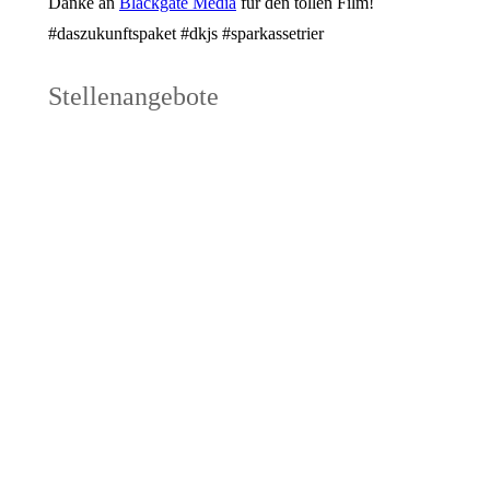
Danke an
Blackgate Media
für den tollen Film!
#daszukunftspaket #dkjs #sparkassetrier
Stellenangebote
Schulsozialarbeit an
Inklusionsfac
Grundschulen
an Schulen (
Stellenanzeigen
Stellenanzeigen
Stellenausschreibung
Stellenausschrei
Schulsozialarbeit 2026_06
Inklusionshilfe 
zur Anzeige
zur Anzeige
Stellenausschreibung
Berufsprakt
BFD
Hort: Erziehe