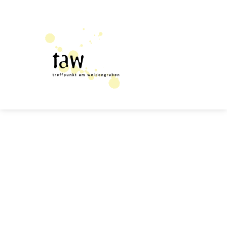
Close
this
modul