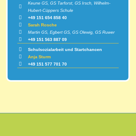
Keune GS, GS Tarforst, GS Irsch, Wilhelm-
Hubert-Cüppers Schule
+49 151 654 858 40
Sarah Rosche
Martin GS, Egbert GS, GS Olewig, GS Ruwer
+49 151 563 887 09
Schulsozialarbeit und Startchancen
Anja Sturm
+49 151 577 701 70