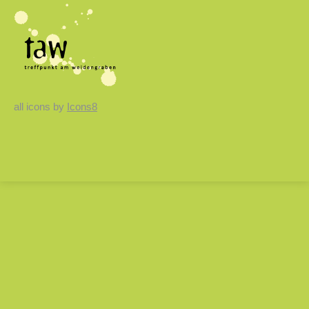
all icons by
Icons8
Close
this
modul