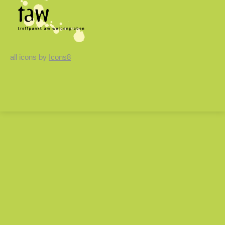
all icons by
Icons8
Close
this
modul