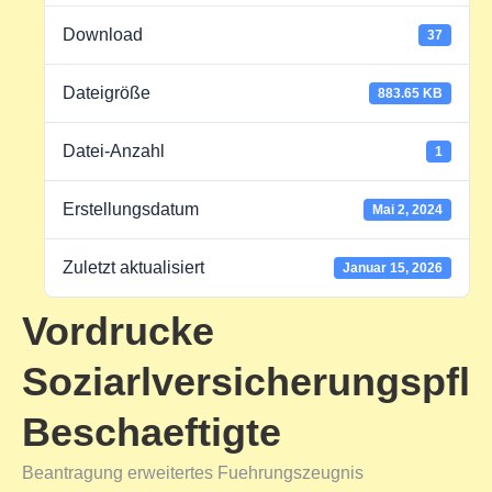
Download
37
Dateigröße
883.65 KB
Datei-Anzahl
1
Erstellungsdatum
Mai 2, 2024
Zuletzt aktualisiert
Januar 15, 2026
Vordrucke
Soziarlversicherungspfl
Beschaeftigte
Beantragung erweitertes Fuehrungszeugnis