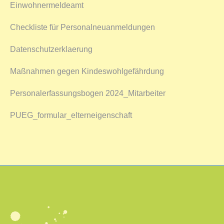
Einwohnermeldeamt
Checkliste für Personalneuanmeldungen
Datenschutzerklaerung
Maßnahmen gegen Kindeswohlgefährdung
Personalerfassungsbogen 2024_Mitarbeiter
PUEG_formular_elterneigenschaft