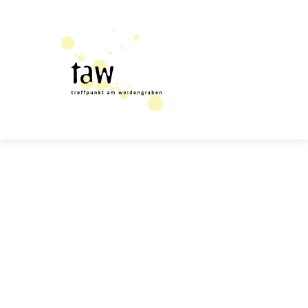
Close
this
modul