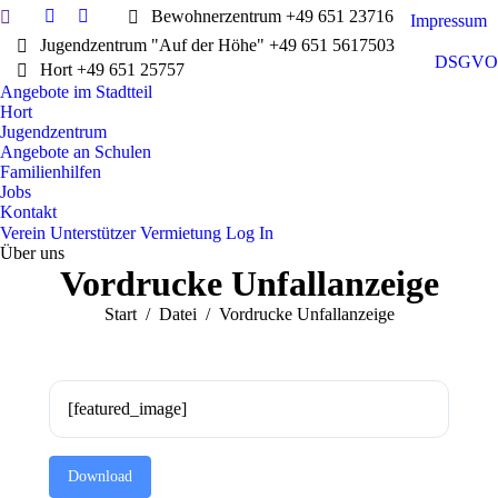
Search:
Bewohnerzentrum +49 651 23716
Impressum
Facebook
Instagram
Jugendzentrum "Auf der Höhe" +49 651 5617503
page
page
DSGVO
Hort +49 651 25757
opens
opens
Angebote im Stadtteil
in
in
Hort
new
new
Jugendzentrum
window
window
Angebote an Schulen
Familienhilfen
Jobs
Kontakt
Verein
Unterstützer
Vermietung
Log In
Über uns
Vordrucke Unfallanzeige
Sie befinden sich hier:
Start
Datei
Vordrucke Unfallanzeige
[featured_image]
Download