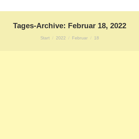
Tages-Archive:
Februar 18, 2022
Sie befinden sich hier:
Start
2022
Februar
18
Stellenangebot:
Nachmittagsbetreuung GTS
Stellenanzeigen
Von
Twister
Februar 18, 2022
Stellenausschreibung Stellenausschreibung GTS