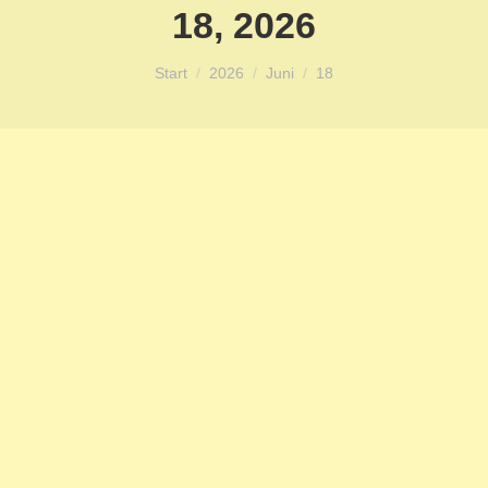
18, 2026
Sie befinden sich hier:
Start
2026
Juni
18
Schulsozialarbeit an
Grundschulen
Stellenanzeigen
Von
Twister
Juni 18, 2026
Stellenausschreibung Schulsozialarbeit
2026_06