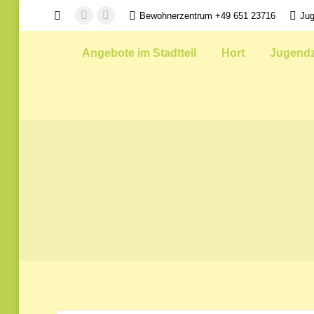
Search:
Bewohnerzentrum +49 651 23716
Jug
Facebook
Instagram
page
page
Angebote im Stadtteil
Hort
Jugend
opens
opens
in
in
new
new
window
window