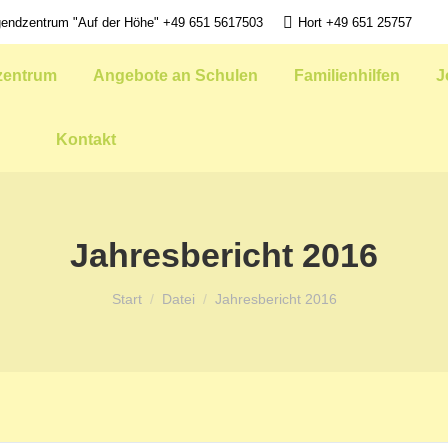
endzentrum "Auf der Höhe" +49 651 5617503
Hort +49 651 25757
zentrum
Angebote an Schulen
Familienhilfen
J
Kontakt
Jahresbericht 2016
Sie befinden sich hier:
Start
Datei
Jahresbericht 2016