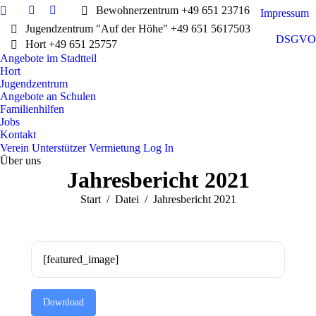
Search:
Bewohnerzentrum +49 651 23716
Impressum
Facebook
Instagram
Jugendzentrum "Auf der Höhe" +49 651 5617503
page
page
DSGVO
Hort +49 651 25757
opens
opens
Angebote im Stadtteil
in
in
Hort
new
new
Jugendzentrum
window
window
Angebote an Schulen
Familienhilfen
Jobs
Kontakt
Verein
Unterstützer
Vermietung
Log In
Über uns
Jahresbericht 2021
Sie befinden sich hier:
Start
Datei
Jahresbericht 2021
[featured_image]
Download