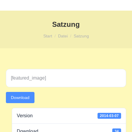
Satzung
Sie befinden sich hier:
Start
Datei
Satzung
[featured_image]
Download
Version
2014-03-07
Download
34